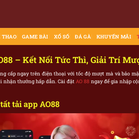
 THAO
GAME BÀI
XỔ SỐ
ĐÁ GÀ
KHUYẾN MÃI
O88 – Kết Nối Tức Thì, Giải Trí Mư
đẳng cấp ngay trên điện thoại với tốc độ mượt mà và bảo m
ội nhận thưởng hấp dẫn. Cài đặt
AO 88
ngay để gia nhập cộ
 tất tải app AO88