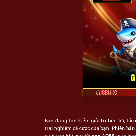
Bạn đang tìm kiếm giải trí tiện lợi, t
trải nghiệm cá cược của bạn. Phiên bản d
vượt trội khi bạn
tải app AO88
, giúp bạ