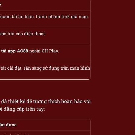
c
guồn tải an toàn, tránh nhầm link giả mạo.
ược lưu vào điện thoại.
ị
tải app AO88
ngoài CH Play.
ất cài đặt, sẵn sàng sử dụng trên màn hình
đã thiết kế để tương thích hoàn hảo với
i đẳng cấp trên tay:
đạt được