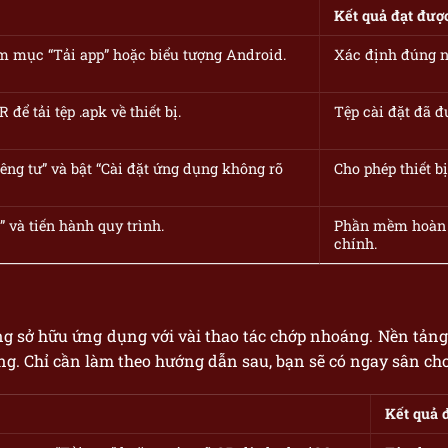
Kết quả đạt đượ
ìm mục “Tải app” hoặc biểu tượng Android.
Xác định đúng n
để tải tệp .apk về thiết bị.
Tệp cài đặt đã đ
êng tư” và bật “Cài đặt ứng dụng không rõ
Cho phép thiết b
 và tiến hành quy trình.
Phần mềm hoàn t
chính.
 sở hữu ứng dụng với vài thao tác chớp nhoáng. Nền tảng 
ường. Chỉ cần làm theo hướng dẫn sau, bạn sẽ có ngay sân chơ
Kết quả 