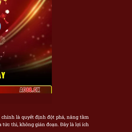
i chính là quyết định đột phá, nâng tầm
 tức thì, không gián đoạn. Đây là lợi ích