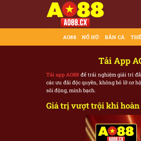
Bỏ
qua
nội
dung
AO88
NỔ HŨ
BẮN CÁ
THỂ
Tải App A
Tải app AO88
để trải nghiệm giải trí 
các ưu đãi độc quyền, không bỏ lỡ cơ h
sôi động, minh bạch.
Giá trị vượt trội khi hoàn