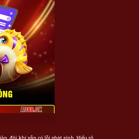
, đôi khi vẫn có lỗi phát sinh. Hiểu rõ