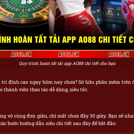
Quy trình hoàn tất tải app AO88 chi tiết cho bạn
 trí đỉnh cao ngay hôm nay chưa? Sở hữu phần mềm trên điệ
i thành viên thao tác dễ dàng, siêu tốc.
ng vô cùng đơn giản, chỉ mất chưa đầy 30 giây. Bạn sẽ nh
các bước hướng dẫn siêu chi tiết sau đây để bắt đầu: