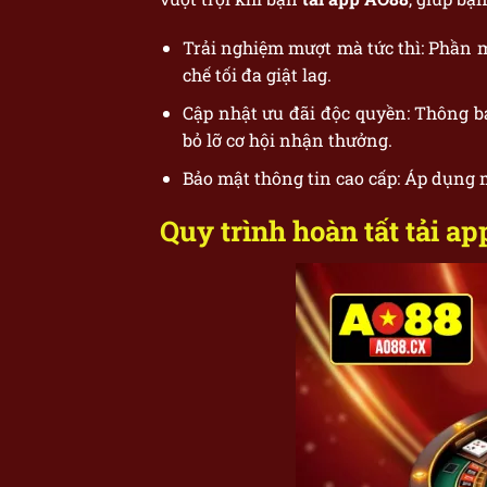
Trải nghiệm mượt mà tức thì: Phần m
chế tối đa giật lag.
Cập nhật ưu đãi độc quyền: Thông b
bỏ lỡ cơ hội nhận thưởng.
Bảo mật thông tin cao cấp: Áp dụng m
Quy trình hoàn tất tải ap