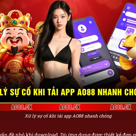
Xử lý sự cố khi tải app AO88 nhanh chóng
vấn đề nhỏ khi download. Dù ứng dụng được thiết kế đơn giản