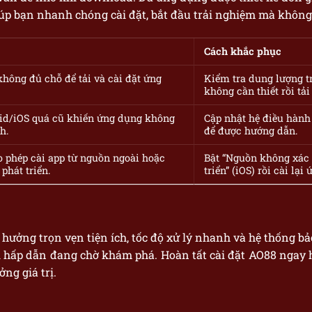
giúp bạn nhanh chóng cài đặt, bắt đầu trải nghiệm mà không
Cách khắc phục
không đủ chỗ để tải và cài đặt ứng
Kiểm tra dung lượng tr
không cần thiết rồi tải 
id/iOS quá cũ khiến ứng dụng không
Cập nhật hệ điều hành 
h.
để được hướng dẫn.
o phép cài app từ nguồn ngoài hoặc
Bật “Nguồn không xác 
phát triển.
triển” (iOS) rồi cài lại
n hưởng trọn vẹn tiện ích, tốc độ xử lý nhanh và hệ thống 
hấp dẫn đang chờ khám phá. Hoàn tất cài đặt AO88 ngay h
ng giá trị.