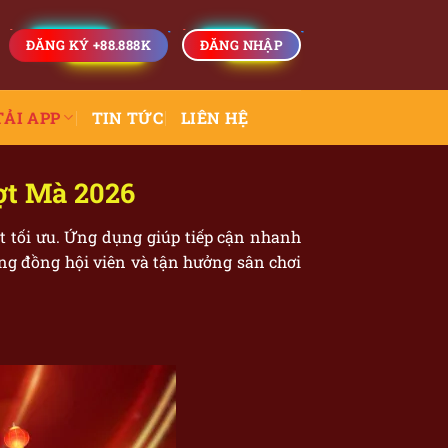
ĐĂNG KÝ +88.888K
ĐĂNG NHẬP
TẢI APP
TIN TỨC
LIÊN HỆ
ợt Mà 2026
ật tối ưu. Ứng dụng giúp tiếp cận nhanh
ng đồng hội viên và tận hưởng sân chơi