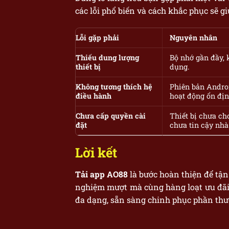
các lỗi phổ biến và cách khắc phục sẽ 
Lỗi gặp phải
Nguyên nhân
Thiếu dung lượng
Bộ nhớ gần đầy, 
thiết bị
dụng.
Không tương thích hệ
Phiên bản Andro
điều hành
hoạt động ổn địn
Chưa cấp quyền cài
Thiết bị chưa ch
đặt
chưa tin cậy nhà 
Lời kết
Tải app AO88
là bước hoàn thiện để tậ
nghiệm mượt mà cùng hàng loạt ưu đãi 
đa dạng, sẵn sàng chinh phục phần thưở