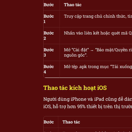
Bước
Thao tác
Bước
Truy cập trang chủ chính thức, t
1
Bước
Nhấn vào liên kết hoặc quét mã QR 
2
Bước
Mở “Cài đặt” → “Bảo mật/Quyền ri
3
nguồn gốc”.
Bước
Mở tệp .apk trong mục “Tải xuống”
4
Thao tác kích hoạt iOS
Người dùng iPhone và iPad cũng dễ dàng
iOS, hỗ trợ hơn 95% thiết bị trên thị tr
Bước
Thao tác